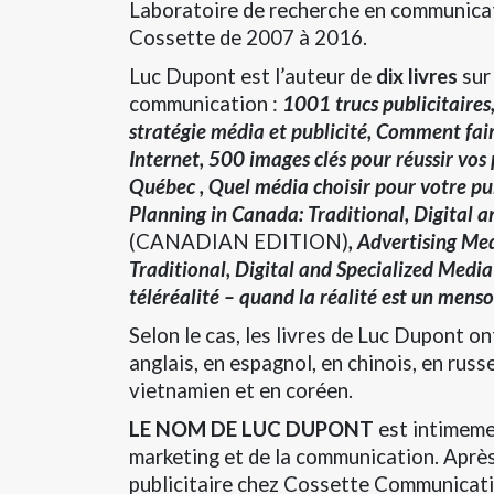
Laboratoire de recherche en communica
Cossette de 2007 à 2016.
Luc Dupont est l’auteur de
dix livres
sur 
communication :
1001 trucs publicitaire
stratégie média et publicité, Comment fair
Internet, 500 images clés pour réussir vos 
Québec , Quel média choisir pour votre pu
Planning in Canada: Traditional, Digital 
(CANADIAN EDITION)
, Advertising Me
Traditional, Digital and Specialized Medi
téléréalité – quand la réalité est un mens
Selon le cas, les livres de Luc Dupont on
anglais, en espagnol, en chinois, en russ
vietnamien et en coréen.
LE NOM DE LUC DUPONT
est intimeme
marketing et de la communication. Après
publicitaire chez Cossette Communicati