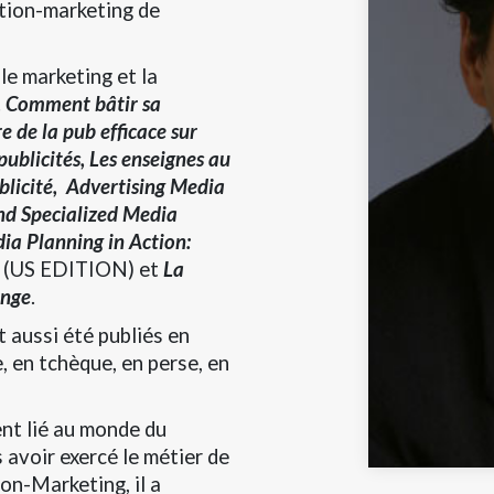
tion-marketing de
le marketing et la
s, Comment bâtir sa
e de la pub efficace sur
publicités, Les enseignes au
blicité,
Advertising Media
and Specialized Media
dia Planning in Action:
a
(US EDITION) et
La
onge
.
t aussi été publiés en
e, en tchèque, en perse, en
nt lié au monde du
 avoir exercé le métier de
on-Marketing, il a