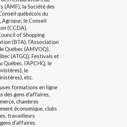
rs (AMF), la Société des
Conseil québécois du
 Agropur, le Conseil
tion (CCDA),
Council of Shopping
ation (BTA), l’Association
n de Québec (AMVOQ),
uébec (ATGQ), Festivals et
u Québec, l’APCHQ, le
istères), le
istères), etc.
uses formations en ligne
s des gens d’affaires,
mmerce, chambres
pement économique, clubs
es, travailleurs
ens d’affaires.