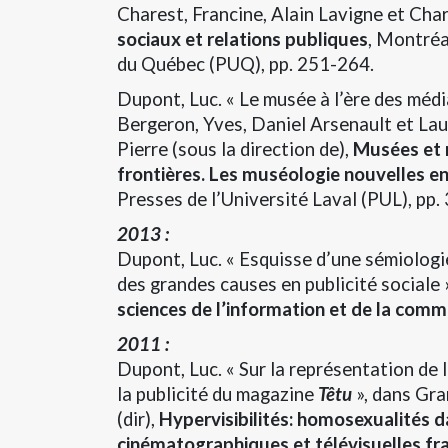
Charest, Francine, Alain Lavigne et Ch
sociaux et relations publiques
, Montréa
du Québec (PUQ), pp. 251-264.
Dupont, Luc. « Le musée à l’ère des médi
Bergeron, Yves, Daniel Arsenault et La
Pierre (sous la direction de),
Musées et 
frontières. Les muséologie nouvelles e
Presses de l’Université Laval (PUL), pp.
2013 :
Dupont, Luc. « Esquisse d’une sémiologie
des grandes causes en publicité sociale 
sciences de l’information et de la comm
2011 :
Dupont, Luc. « Sur la représentation de
la publicité du magazine
Têtu
», dans Gra
(dir),
Hypervisibilités: homosexualités da
cinématographiques et télévisuelles f