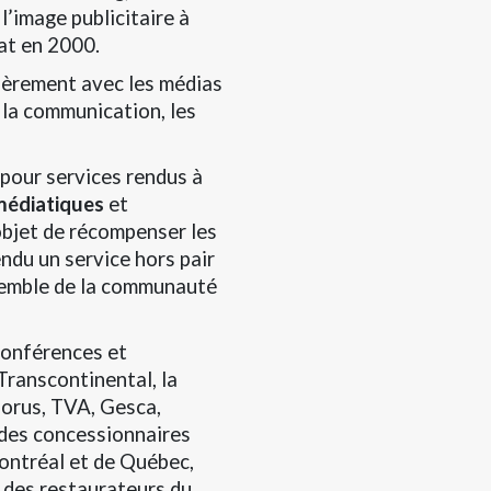
l’image publicitaire à
at en 2000.
lièrement avec les médias
 la communication, les
 pour services rendus à
médiatiques
et
objet de récompenser les
ndu un service hors pair
nsemble de la communauté
conférences et
ranscontinental, la
orus, TVA, Gesca,
es concessionnaires
ntréal et de Québec,
 des restaurateurs du