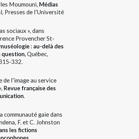
arles Moumouni,
Médias
l, Presses de l’Université
as sociaux », dans
urence Provencher St-
muséologie : au-delà des
n question
,
Québec,
 315-332.
 de l’image au service
»,
Revue française des
unication
.
 la communauté gaie dans
ndena, F. et C. Johnston
ns les fictions
rancophones