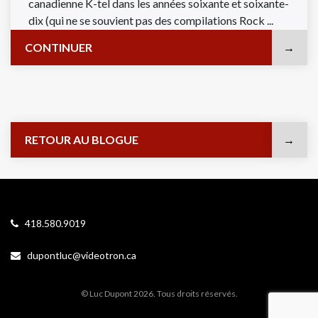
canadienne K-tel dans les années soixante et soixante-
dix (qui ne se souvient pas des compilations Rock ...
CONTINUER
RETOUR AU BLOGUE
418.580.9019
dupontluc@videotron.ca
© Luc Dupont 2026. Tous droits réservés.