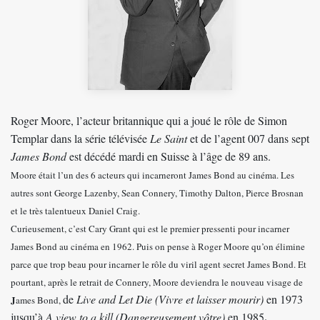
Roger Moore, l’acteur britannique qui a joué le rôle de Simon
Templar dans la série télévisée
Le Saint
et de l’agent 007 dans sept
James Bond
est décédé mardi en Suisse à l’âge de 89 ans.
Moore était l’un des 6 acteurs qui incarneront James Bond au cinéma. Les
autres sont George Lazenby, Sean Connery, Timothy Dalton, Pierce Brosnan
et le très talentueux Daniel Craig.
Curieusement, c’est Cary Grant qui est le premier pressenti pour incarner
James Bond au cinéma en 1962. Puis on pense à Roger Moore qu’on élimine
parce que trop beau pour incarner le rôle du viril agent secret James Bond. Et
pourtant, après le retrait de Connery, Moore deviendra le nouveau visage de
de
Live and Let Die (Vivre et laisser mourir)
en 1973
J
ames Bond,
.
jusqu’à
A view to a kill (Dangereusement vôtre)
en 1985