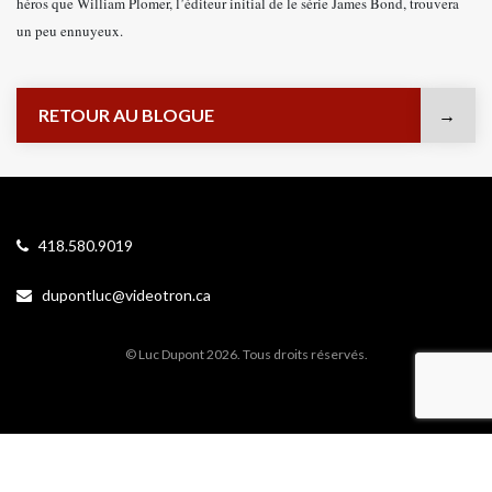
héros que William Plomer, l’éditeur initial de le série James Bond, trouvera
un peu ennuyeux.
RETOUR AU BLOGUE
418.580.9019
dupontluc@videotron.ca
© Luc Dupont 2026. Tous droits réservés.