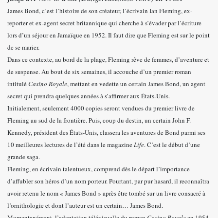
James Bond, c’est l’histoire de son créateur, l’écrivain Ian Fleming, ex-
reporter et ex-agent secret britannique qui cherche à s’évader par l’écriture
lors d’un séjour en Jamaïque en 1952. Il faut dire que Fleming est sur le point
de se marier.
Dans ce contexte, au bord de la plage, Fleming rêve de femmes, d’aventure et
de suspense. Au bout de six semaines, il accouche d’un premier roman
intitulé
Casino Royale
, mettant en vedette un certain James Bond, un agent
secret qui prendra quelques années à s’affirmer aux États-Unis.
Initialement, seulement 4000 copies seront vendues du premier livre de
Fleming au sud de la frontière. Puis, coup du destin, un certain John F.
Kennedy, président des États-Unis, classera les aventures de Bond parmi ses
10 meilleures lectures de l’été dans le magazine
Life
. C’est le début d’une
grande saga.
Fleming, en écrivain talentueux, comprend dès le départ l’importance
d’affubler son héros d’un nom porteur. Pourtant, par pur hasard, il reconnaîtra
avoir retenu le nom « James Bond » après être tombé sur un livre consacré à
l’ornithologie et dont l’auteur est un certain… James Bond.
Momentanément, l’adaptation télévisuelle du roman
Casino Royale
en 1954