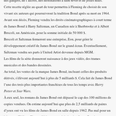
des gadgets, de l’alcool, des destinations à faire rêver et de jolies filles.
Cette recette réglée au quart de tour permettra à Fleming de choisir de son
vivant six auteurs qui poursuivront la tradition Bond après sa mort en 1964.
Avant son décès, Fleming vendra les droits cinématographiques à court terme
de James Bond à Harry Saltzman, un Canadien née à Sherbrooke et à Albert
Brocoli, un Américain, pour la somme initiale de 50 000 $.
Brocoli et Saltzman formeront une entreprise, Eon, pour gérer le
développement créatif de James Bond sur le grand écran. Éventuellement,
Saltzman vendra ses parts à United Artist devenue depuis MGM.
Les films de la série donneront naissance à des jeux vidéo, des trames
musicales et des bandes dessinées.
Au total, les ventes de la marque James Bond, incluant celles des produits
dérivés, s’élèvent aujourd’hui à plus de 5 milliards $. Cela fait de James Bond
l’une des trois plus importantes franchises de tous les temps avec
Harry
Potter
et
Star Wars
.
À eux seul, les romans de James Bond ont dépassé le cap des 100 millions de
copies vendues. On estime aujourd’hui que plus de 2,5 milliards de paires
d’yeux ont vu les films de James Bond en salle depuis 1962. Pas mal pour un