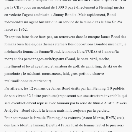
par la CBS (pour un montant de 1000 $ payé directement à Fleming) mettra
en vedette l’agent américain « Jimmy Bond ». Mais rapidement, Bond
redeviendra un agent britannique au service de la reine dans le film
Dr. No
lancé en 1962.
Exception faite de ce faux pas, on retrouvera dans la marque James Bond des
romans bien ficelés, des thèmes éternels (les oppositions Bond/le méchant, le
méchant/la femme, la femme/Bond, le monde libre/l’URSS et l’amour/la
mort) et des personnages archétypaux (Bond, le beau, viril, macho,
intelligent et loyal agent secret amateur de golf, de gambling, de ski ou de
parachute ; le méchant, monstrueux, laid, gros, petit ou chauve
multimillionnaire et tricheur).
Par ailleurs, les 12 romans de James Bond écrits par Ian Fleming (10 publiés
de son vivant / 2 à titre posthume) reposeront sur une structure invariable qui
sera éventuellement reprise avec humour par la série de films d’Austin Powers.
Je répète : Bond séduit la femme mais finit toujours par la perdre…
Pour couronner la formule Fleming, des voitures (Aston Martin, BMW, etc.),
des fusils (dont le fameux Beretta 418, un fusil de femme faut-il le préciser),