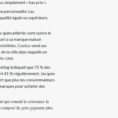
us simplement « bas prix ».
e personnalité. Les
ualité égale ou supérieure,
 quincailleries vont suivre le
art a sa marque maison
sistibles. Costco vend ses
e la ville dans laquelle on
ats-Unis
eting indiquait que 75 % des
nt 41 % régulièrement. Jacques
rt que plus les consommateurs
s marques pour acheter des
t qui connaît la croissance la
st composé de gens gagnants plus