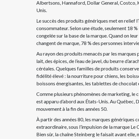
Albertsons, Hannaford, Dollar General, Costco, 
Unis.
Le succès des produits génériques met en relief l’
consommateur. Selon une étude, seulement 18 % 
congelée sur la base de la marque. Quand on leu
changent de marque, 78 % des personnes interview
Au rayon des produits menacés par les marques p
lait, des épices, de l’eau de javel, du beurre d’arac
céréales. Quelques familles de produits conserv
fidélité élevé : la nourriture pour chiens, les bois
boissons énergisantes, les tablettes de chocolat e
Comme plusieurs phénomènes de marketing, le 
est apparu d’abord aux États-Unis. Au Québec, Do
mouvement à la fin des années 50.
À partir des années 80, les marques génériques 
extraordinaire, sous l’impulsion de la marque Le 
Bien sûr, la chaîne Steinberg le faisait avant elle,