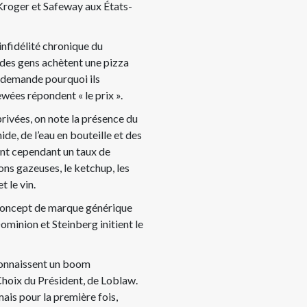
Kroger et Safeway aux États-
infidélité chronique du
des gens achètent une pizza
r demande pourquoi ils
ées répondent « le prix ».
rivées, on note la présence du
hide, de l’eau en bouteille et des
ent cependant un taux de
sons gazeuses, le ketchup, les
t le vin.
concept de marque générique
minion et Steinberg initient le
connaissent un boom
Choix du Président, de Loblaw.
 mais pour la première fois,