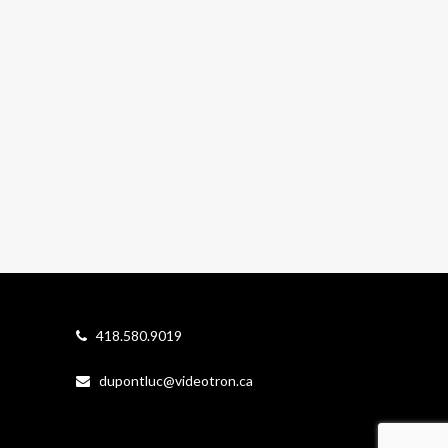
418.580.9019
dupontluc@videotron.ca