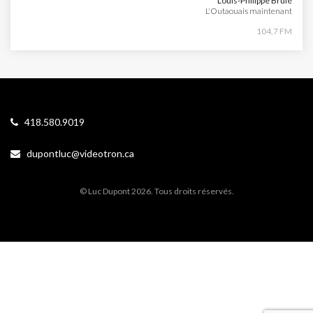
Louis-Philippe Brulé
L'Outaouais maintenant
104,7 FM
418.580.9019
dupontluc@videotron.ca
© Luc Dupont 2026. Tous droits réservés.