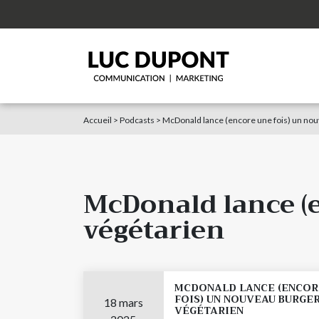
Accueil
>
Podcasts
>
McDonald lance (encore une fois) un nou
McDonald lance (
végétarien
MCDONALD LANCE (ENCOR
FOIS) UN NOUVEAU BURGE
18 mars
VÉGÉTARIEN