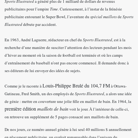
Sports Illustrated
a généré plus de 1 milliard de dollars de revenus
publicitaires pour l’empire
Time
. Curieusement, à l’instar de la frénésie
publicitaire entourant le Super Bowl, l’aventure du
spécial maillots
de
Sports
Illustrated
débute par accident.
En 1963, André Laguerre, rédacteur en chef du
Sports Illustrated
, est à la
recherche d’une manière de susciter l’attention des lecteurs pendant les mois
d’hiver au moment où la saison de football est terminée et où les camps
d’entraînement du baseball n’ont pas encore commencé. Il demande donc à
ses éditeurs de lui envoyer des idées de sujets.
Louis-Philippe Brulé du 104,7 FM
Comme je le raconte à
à Ottawa-
Gatineau, Fred Smith, un des employés de
Sports Illustrated
, a alors une idée
de génie : mettre en couverture une jolie fille en maillot de bain. En 1964, la
première édition
maillots de bain
voit le jour. À l’intérieur de celle-ci,
on retrouve un supplément de 5 pages consacré aux maillots de bain.
De nos jours, ce numéro annuel génère à lui seul 40 millions $ annuellement
en placement publicitaire, un exploit remarquable dans l’univers du