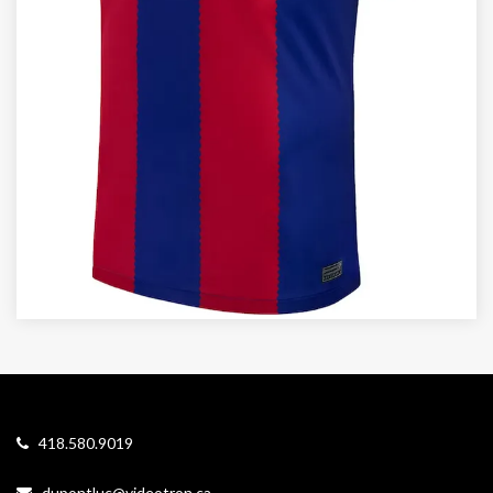
418.580.9019
dupontluc@videotron.ca