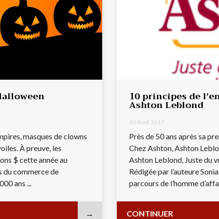
’Halloween
10 principes de l’e
Ashton Leblond
10 Août 2017
vampires, masques de clowns
Près de 50 ans après sa pre
oiles. À preuve, les
Chez Ashton, Ashton Leblond
ions $ cette année au
Ashton Leblond, Juste du vr
is du commerce de
Rédigée par l’auteure Sonia
000 ans ...
parcours de l’homme d’affair
CONTINUER