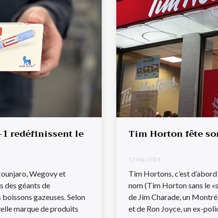
 redéfinissent le
Tim Horton fête so
17 Mai 2024
ounjaro, Wegovy et
Tim Hortons, c’est d’abord
s des géants de
nom (Tim Horton sans le «s
es boissons gazeuses. Selon
de Jim Charade, un Montréa
velle marque de produits
et de Ron Joyce, un ex-poli